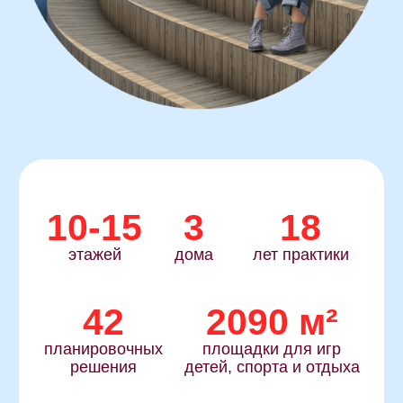
с чистовой отделкой
«под ключ»
которая уже включена в договор.
Никаких дополнительных соглашений
и скрытых условий. Все официально
прописано в ДДУ.
Гарантия на отделку
Полную ответственность за качество
и сроки несёт застройщик. Вы получаете
ключи от готовой квартиры,
а не от «стройплощадки».
Спокойствие
и комфорт
Не нужно искать подрядчиков, ждать
и переплачивать. Все уже сделано:
стены, пол, двери, сантехника,
работающие лифты, чистые МОПы,
видеонаблюдение, дружелюбная