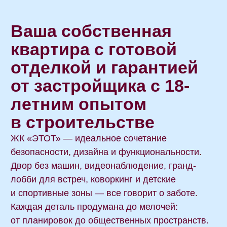
10-15
3
18
этажей
дома
лет практики
42
2090 м²
планировочных
площадки для игр
решения
детей, спорта и отдыха