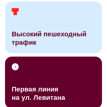
в которое хочется
возвращаться
ЖК «ЭТОТ» — современный взгляд на комфорт
в южном микрорайоне Твери на ул. Левитана.
Мы создаем продуманную среду для жизни
людей, которые ценят баланс и не готовы
мириться с неудобствами. Здесь все про вас:
комфортный ритм работы и отдыха, личное
пространство и ощущение, что вы на своем
месте.
Заезжайте и живите:
ваша готовая
квартира — ваши
правила
Все квартиры с готовой отделкой — ремонт
уже сделан. Вам не нужно что-то
доделывать и тратить лишние деньги.
Достаточно получить ключи и переехать
в новый дом, ведь мы уже позаботились