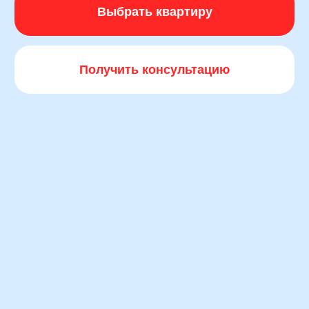
Для тех, кто готов
к новым вершинам
в своем бизнесе
Коммерческие помещения на первых
этажах ЖК «ЭТОТ» идеально подойдут для
магазинов, кафе, салонов красоты, пунктов
выдачи, офисов и других видов бизнеса.