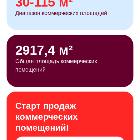
спокойной и понятной.
Комфорт-класс для
жизни и инвестиций
ЖК «ЭТОТ" — пространство с закрытым
двором без машин, зонами отдыха,
видеонаблюдением и благоустроенной
территорией. Здесь есть детские
и спортивные зоны, а также коммерческие
помещения на первых этажах для бизнеса.
Кафе, сервисы, пункты выдачи, салоны
красоты — все рядом.
Это идеальный вариант для проживания
и инвестиций в недвижимость
в развивающемся районе города.
Локация с характером
Район активно развивается: здесь есть
школы, магазины и удобные выезды