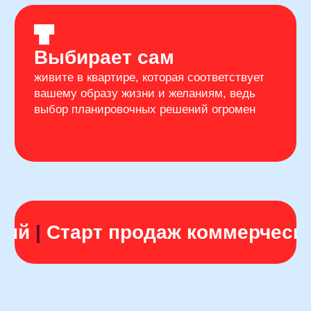
квартира с готовой
отделкой и гарантией
от застройщика с 18-
летним опытом
в строительстве
ЖК «ЭТОТ» — идеальное сочетание
безопасности, дизайна и функциональности.
Двор без машин, видеонаблюдение, гранд-
лобби для встреч, коворкинг и детские
и спортивные зоны — все говорит о заботе.
Каждая деталь продумана до мелочей:
от планировок до общественных пространств.
Все, чтобы почувствовать: это не просто
квартира, а жилой комплекс, в котором удобно
и безопасно.