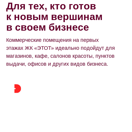
Скидка для военнослужащих
на новости и акции
Подробнее
Подпишитесь на новости и получайте
эксклюзивные предложения раньше
других.
Подписаться
Я даю
согласие
на обработку моих
персональных данных согласно
политике
конфиденциальности
и
пользовательскому
соглашению
ЖК «ЭТОТ» — место,