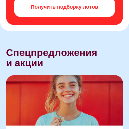
в любую часть города.
Не вы подстраиваетесь под город —
он подстраивается под вас. Это новый
центр притяжения для тех, кто выбирает
осознанную недвижимость. Покупая
квартиру здесь, вы инвестируете
в будущее.
Надежный
застройщик —
уверенность в будущем
Мы сделали процесс покупки таким, каким
он должен быть: понятным и честным.
Вы выбираете квартиру, оформляете сделку
и получаете ключи от готового дома
с отделкой без лишних сложностей
и задержек.
ЖК «ЭТОТ» — когда комфорт начинается
не после переезда, а с момента покупки.