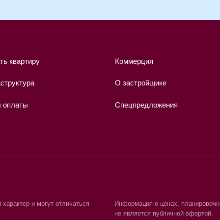
тиру
Коммерция
+7 4
ра
О застройщике
ы
Спецпредложения
 и могут отличаться
Информация о ценах, планировочных решениях, сп
не является публичной офертой.
.рф
Проектная документация поз. 3 размещена на сайт
Юридическая информация
Пользовательское соглашение