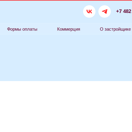
+7 482 230 3555
мы оплаты
Коммерция
О застройщике
Спецп