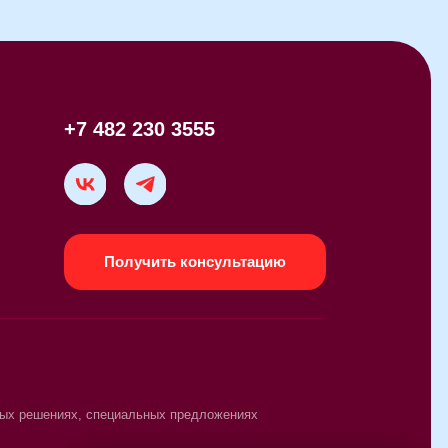
82 230 3555
Получить консультацию
ециальных предложениях
е наш.дом.рф
РКС Девелопмент
Дизайн – студия Арбуз