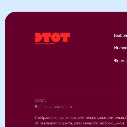
Выбрать квар
Инфраструкту
Формы оплат
©2026
Все права защищены.
Изображения носят исключительно ознакомительный характер
от реального объекта, реализуемого застройщиком.
Проектная документация поз. 1 размещена на сайте наш.дом
Политика в отношении обработки персональных данных
Согласие на обработку персональных данных