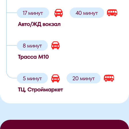
©2026
Все права защищены.
Проектная документация поз. 1 размещена
на сайте наш.дом.рф
Проектная документация поз. 3 размещена
на сайте наш.дом.рф
Юридическая информация
Пользовательское соглашение
Политика в отношении обработки
персональных данных
Согласие на обработку персональных данных
РКС Девелопмент
Дизайн – студия Арбуз